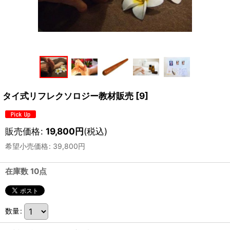
タイ式リフレクソロジー教材販売
[
9
]
販売価格
:
19,800
円
(税込)
希望小売価格
:
39,800
円
在庫数 10点
数量
: