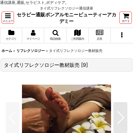
通信講座,通販,セラピスト,ボディケア,
タイ式リフレクソロジー通信講座
セラピー通販ボンアルモニービューティーアカ
デミー
メニュー
カート
カテゴリ
マイページ
商品検索
ご利用案内
店長
ホーム
>
リフレクソロジー
>
タイ式リフレクソロジー教材販売
タイ式リフレクソロジー教材販売
[
9
]