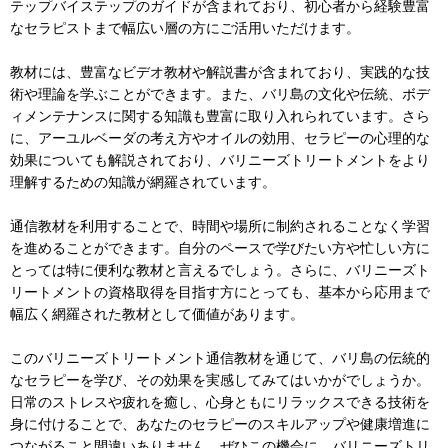
テップバイステップのガイドが含まれており、初心者から経験豊富
なセラピストまで幅広い層の方にご活用いただけます。
教材には、豊富なビデオ教材や解説書が含まれており、実践的な技
術や理論を学ぶことができます。また、バリ島の文化や伝統、ボデ
ィメンテナンスに関する知識も豊富に取り入れられています。さら
に、アーユルベーダの考え方やオイルの効用、セラピーの心理的な
効果についても解説されており、バリニーズトリートメントをより
理解するための知識が網羅されています。
通信教材を利用することで、時間や場所に制約されることなく学習
を進めることができます。自分のペースで学びたい方や忙しい方に
とっては特に便利な教材と言えるでしょう。さらに、バリニーズト
リートメントの資格取得を目指す方にとっても、基本から応用まで
幅広く網羅された教材として価値があります。
このバリニーズトリートメント通信教材を通じて、バリ島の伝統的
なセラピーを学び、その効果を実感してみてはいかがでしょうか。
日常のストレスや疲れを癒し、心身ともにリラックスできる技術を
身に付けることで、あなたのセラピーのスキルアップや健康増進に
つながること間違いありません。ぜひこの機会に、バリニーズトリ