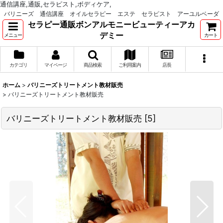
通信講座,通販,セラピスト,ボディケア,
バリニーズ 通信講座 オイルセラピー エステ セラピスト アーユルベーダ
セラピー通販ボンアルモニービューティーアカ
デミー
メニュー
カート
カテゴリ
マイページ
商品検索
ご利用案内
店長
ホーム
>
バリニーズトリートメント教材販売
>
バリニーズトリートメント教材販売
バリニーズトリートメント教材販売
[
5
]